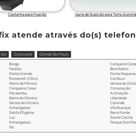
Castanha para Fixação
Garra de Sujeição para Torno Automá
x atende através do(s) telefone(
 Sul
Zona Leste
Grande São Paulo
Bixiga
Cerqueira Cesa
ParaÍso
Bom Retiro
Ponte Grande
Ponte Pequena
Roosevelt (Cbtu)
Cambuci
Morro da Pólvora
Várzea do Glicé
Cerqueira Cesar
Consolação
Pacaembu
Aclimação
Bairro do Glicério
Liberdade
Várzea do Glicério
Canindé
Anhangabaú
Vila Buarque
Santa Efigênia
Barra Funda
Luz
Santa Cecília
Anhangabaú
Parque Dom Ped
Sé