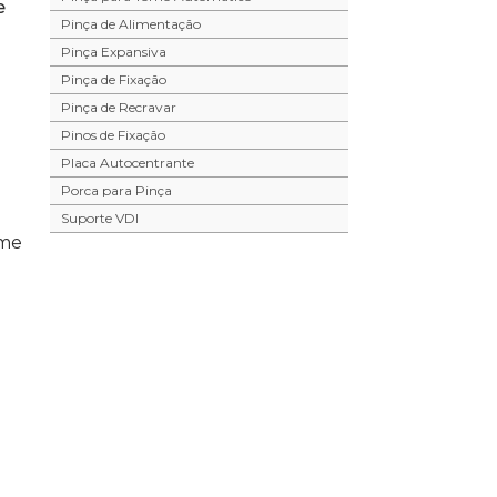
e
Pinça de Alimentação
Pinça Expansiva
Pinça de Fixação
Pinça de Recravar
Pinos de Fixação
Placa Autocentrante
Porca para Pinça
Suporte VDI
rme
Acessórios Industriais
Arruela Especial
Calço Regulável
Calibradores
Calibrador PNP
Contra Ponta
o
Dispositivo Especial de Fixação
Dispositivo Hidráulico
Dispositivo Pneumatico
Engrenagem sob Medida