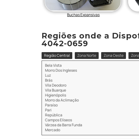
o CNC de Precisão
Buchas Expansivas
Regiões onde a Dispofi
4042-0659
Região Central
Zona Norte
Zona Oeste
Zona
Bela Vista
Morro Dos Ingleses
Luz
Brás
Vila Deodoro
Vila Buarque
Higienópolis
Morro da Aclimação
Paraíso
Pari
República
Campos Elíseos
Várzea da Barra Funda
Mercado