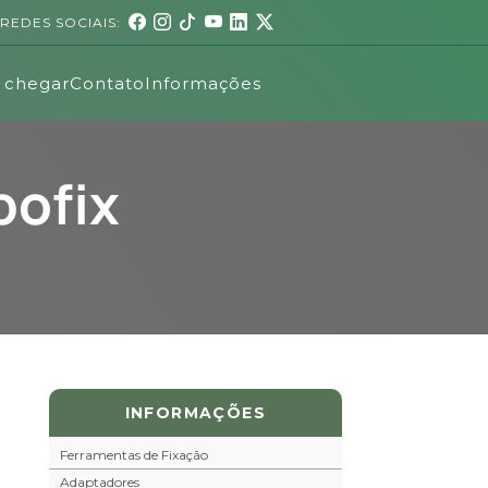
REDES SOCIAIS:
 chegar
Contato
Informações
pofix
INFORMAÇÕES
Ferramentas de Fixação
Adaptadores